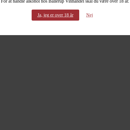
For at handle alkohol hos Ballerup Vinhandel skal du være over 18 år.
Ja, jeg er over 18 år
Nej