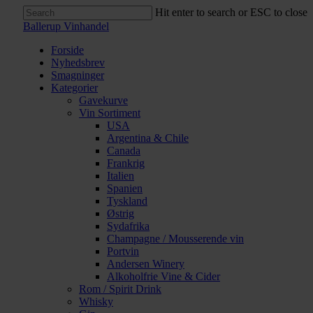
Skip
Hit enter to search or ESC to close
to
Close
Ballerup Vinhandel
main
Search
content
Menu
Forside
Nyhedsbrev
Smagninger
Kategorier
Gavekurve
Vin Sortiment
USA
Argentina & Chile
Canada
Frankrig
Italien
Spanien
Tyskland
Østrig
Sydafrika
Champagne / Mousserende vin
Portvin
Andersen Winery
Alkoholfrie Vine & Cider
Rom / Spirit Drink
Whisky