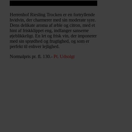
Herrenhof Riesling Trocken
Herrenhof Riesling Trocken er en fortryllende
hvidvin, der charmerer med sin moderate syre.
Dens delikate aroma af æble og citron, med et
hint af friskklippet eng, indfanger sanserne
øjeblikkeligt. En let og frisk vin, der imponerer
med sin sprødhed og frugtighed, og som er
perfekt til enhver lejlighed.
Normalpris pr. fl. 130.-
Pt. Udsolgt