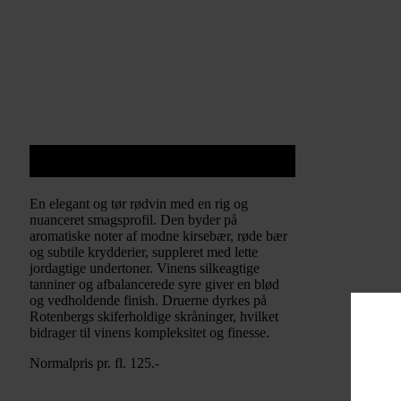
Herrenhof Schmitzer Spätburgunder
Trocken
En elegant og tør rødvin med en rig og
nuanceret smagsprofil. Den byder på
aromatiske noter af modne kirsebær, røde bær
og subtile krydderier, suppleret med lette
jordagtige undertoner. Vinens silkeagtige
tanniner og afbalancerede syre giver en blød
og vedholdende finish. Druerne dyrkes på
Rotenbergs skiferholdige skråninger, hvilket
bidrager til vinens kompleksitet og finesse.
Normalpris pr. fl. 125.-