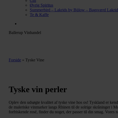
Gin
Øvrig Spiritus
Summerbird – Lakrids by Bülow – Bagsværd Lakrid
Te & Kaffe
facebook
Ballerup Vinhandel
Forside
»
Tyske Vine
Tyske vin perler
Oplev den udsøgte kvalitet af tyske vine hos os! Tyskland er ken
de maleriske vinmarker langs Rhinen til de solrige skråninger i M
forfriskende rosé, finder du noget, der passer til din smag. Vores 