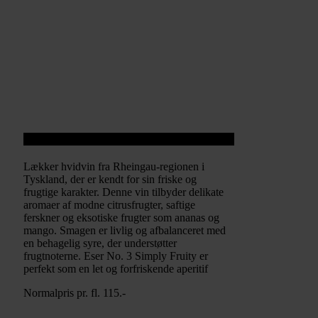
Eser No. 3 Simply Fruity
Lækker hvidvin fra Rheingau-regionen i
Tyskland, der er kendt for sin friske og
frugtige karakter. Denne vin tilbyder delikate
aromaer af modne citrusfrugter, saftige
ferskner og eksotiske frugter som ananas og
mango. Smagen er livlig og afbalanceret med
en behagelig syre, der understøtter
frugtnoterne. Eser No. 3 Simply Fruity er
perfekt som en let og forfriskende aperitif
Normalpris pr. fl. 115.-