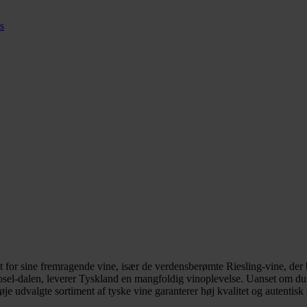
s
dt for sine fremragende vine, især de verdensberømte Riesling-vine, de
osel-dalen, leverer Tyskland en mangfoldig vinoplevelse. Uanset om du 
nøje udvalgte sortiment af tyske vine garanterer høj kvalitet og autentisk